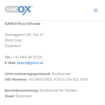
Zum
Inhalt
springen
SANOX Pezzi Elfriede
Statteggerstr 60, Top 37
8045 Graz,
Österreich
Tel.:
+43 664 39 10725
E-Mail:
epezzi@pezzi.at
Unternehmensgegenstand:
Großhandel
UID-Nummer:
ATU48557903 ATEOS 100 002 1819
Berufsbezeichnung:
Großhandel für Textilien
Staat:
Österreich